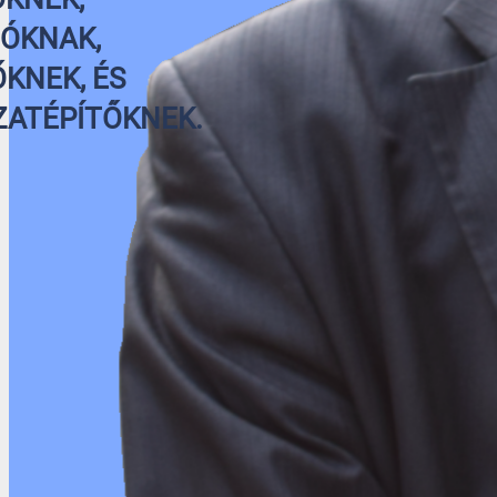
ZÓKNAK,
ŐKNEK, ÉS
ZATÉPÍTŐKNEK.